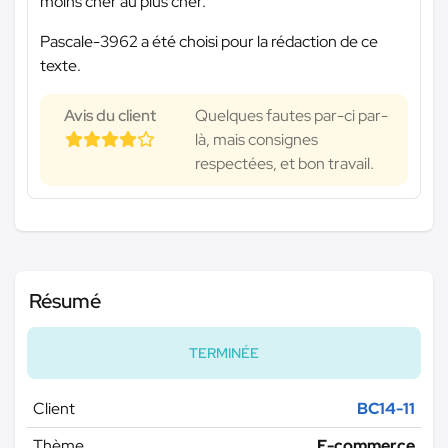
moins cher au plus cher.
Pascale-3962 a été choisi pour la rédaction de ce
texte.
Avis du client
Quelques fautes par-ci par-
là, mais consignes
respectées, et bon travail.
Résumé
TERMINÉE
Client
BC14-11
Thème
E-commerce