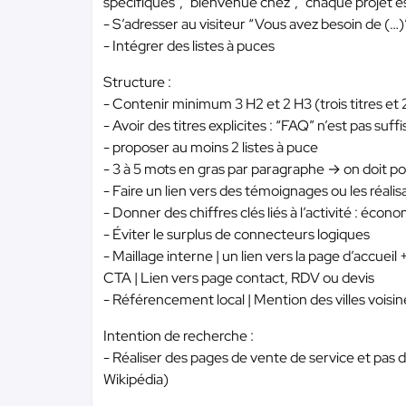
spécifiques", "bienvenue chez", "chaque projet es
- S’adresser au visiteur “Vous avez besoin de (…)
- Intégrer des listes à puces
Structure :
- Contenir minimum 3 H2 et 2 H3 (trois titres et 
- Avoir des titres explicites : “FAQ” n’est pas suff
- proposer au moins 2 listes à puce
- 3 à 5 mots en gras par paragraphe → on doit p
- Faire un lien vers des témoignages ou les réalis
- Donner des chiffres clés liés à l’activité : éc
- Éviter le surplus de connecteurs logiques
- Maillage interne | un lien vers la page d’accueil
CTA | Lien vers page contact, RDV ou devis
- Référencement local | Mention des villes voisi
Intention de recherche :
- Réaliser des pages de vente de service et pas d
Wikipédia)