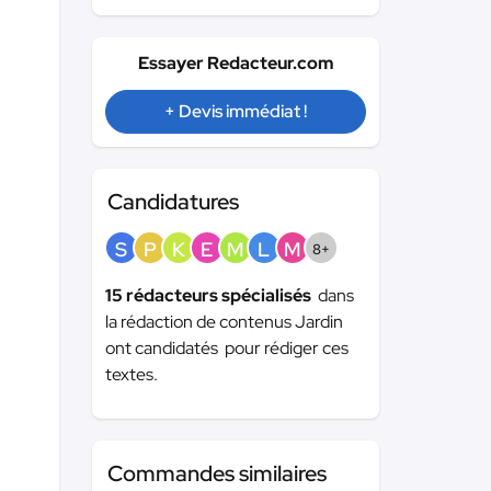
Essayer Redacteur.com
+ Devis immédiat !
Candidatures
S
P
K
E
M
L
M
8+
15 rédacteurs spécialisés
dans
la rédaction de contenus Jardin
ont candidatés pour rédiger ces
textes.
Commandes similaires