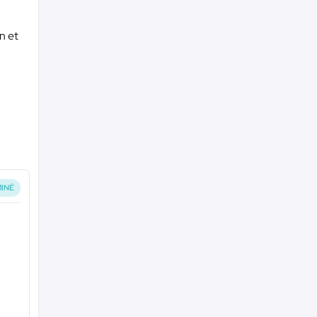
n et
INÉ