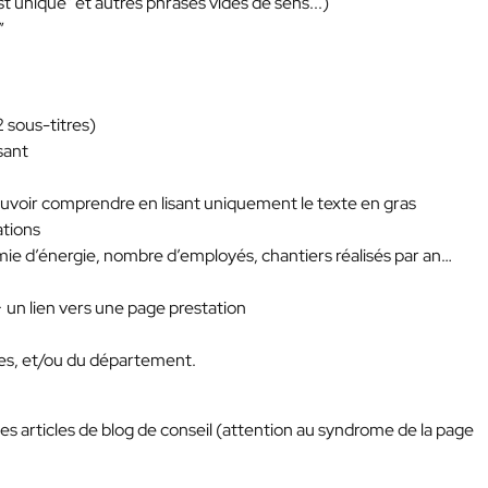
t unique" et autres phrases vides de sens...)
”
2 sous-titres)
isant
ouvoir comprendre en lisant uniquement le texte en gras
ations
onomie d’énergie, nombre d’employés, chantiers réalisés par an…
 + un lien vers une page prestation
nes, et/ou du département.
es articles de blog de conseil (attention au syndrome de la page