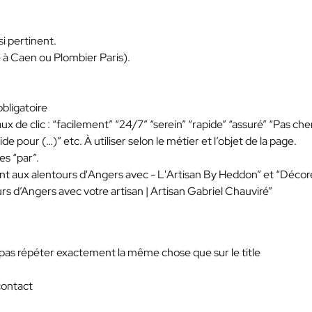
si pertinent.
 à Caen ou Plombier Paris).
obligatoire
ux de clic : “facilement” “24/7” “serein” “rapide” “assuré” “Pas che
e pour (…)” etc. À utiliser selon le métier et l’objet de la page.
les “par”.
nt aux alentours d'Angers avec - L'Artisan By Heddon” et “Décor
s d’Angers avec votre artisan | Artisan Gabriel Chauviré”
e pas répéter exactement la même chose que sur le title
contact