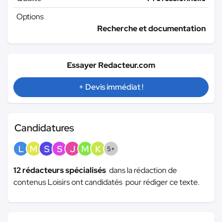
Options
Recherche et documentation
Essayer Redacteur.com
+ Devis immédiat !
Candidatures
L
M
S
S
J
M
K
5+
12 rédacteurs spécialisés
dans la rédaction de
contenus Loisirs ont candidatés pour rédiger ce texte.