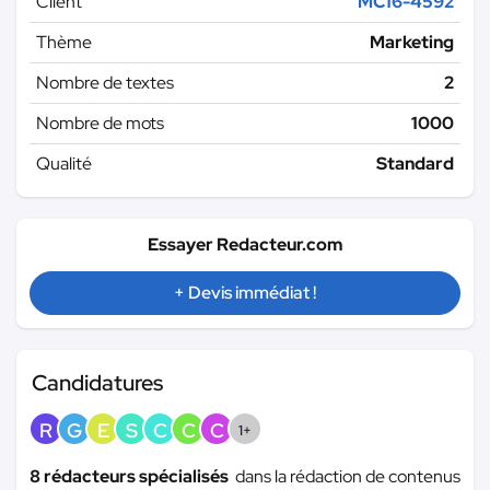
Client
MC16-4592
Thème
Marketing
Nombre de textes
2
Nombre de mots
1000
Qualité
Standard
Essayer Redacteur.com
+ Devis immédiat !
Candidatures
R
G
E
S
C
C
C
1+
8 rédacteurs spécialisés
dans la rédaction de contenus