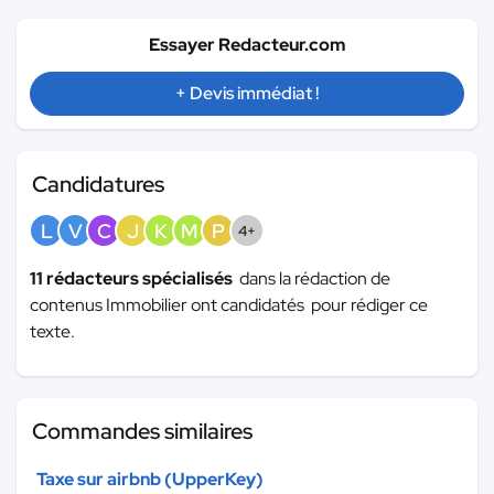
Essayer Redacteur.com
+ Devis immédiat !
Candidatures
L
V
C
J
K
M
P
4+
11 rédacteurs spécialisés
dans la rédaction de
contenus Immobilier ont candidatés pour rédiger ce
texte.
Commandes similaires
Taxe sur airbnb (UpperKey)