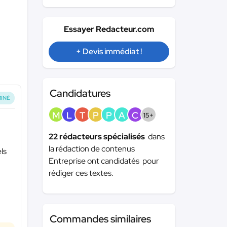
Essayer Redacteur.com
+ Devis immédiat !
Candidatures
INÉ
M
L
T
P
P
A
C
15+
22 rédacteurs spécialisés
dans
la rédaction de contenus
ls
Entreprise ont candidatés pour
rédiger ces textes.
Commandes similaires