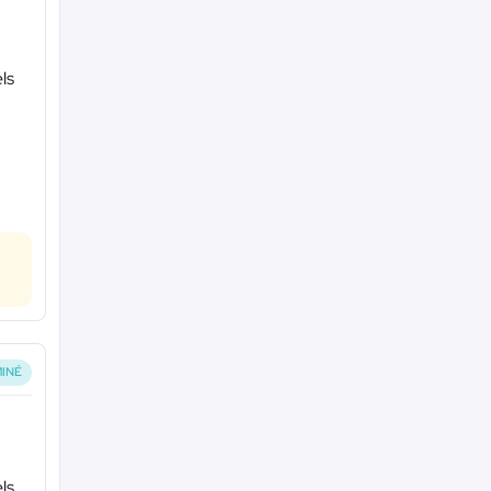
ls
INÉ
ls