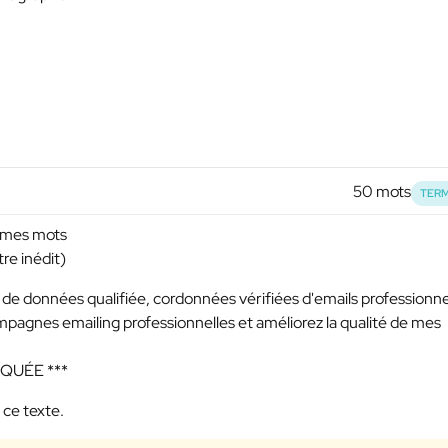
50 mots
TERM
r mes mots
re inédit)
e données qualifiée, cordonnées vérifiées d'emails professionne
mpagnes emailing professionnelles et améliorez la qualité de mes
SQUÉE ***
 ce texte.