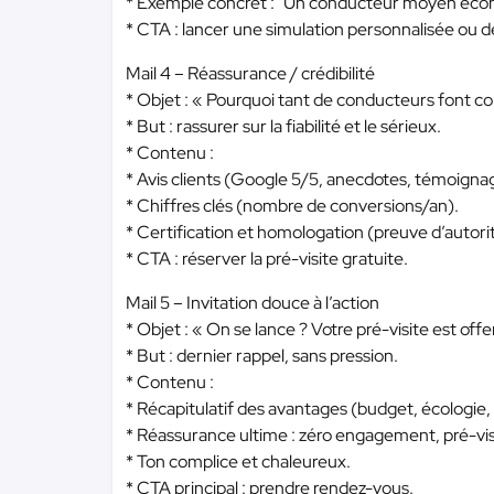
* Exemple concret : "Un conducteur moyen éco
* CTA : lancer une simulation personnalisée ou 
Mail 4 – Réassurance / crédibilité
* Objet : « Pourquoi tant de conducteurs font c
* But : rassurer sur la fiabilité et le sérieux.
* Contenu :
* Avis clients (Google 5/5, anecdotes, témoigna
* Chiffres clés (nombre de conversions/an).
* Certification et homologation (preuve d’autori
* CTA : réserver la pré-visite gratuite.
Mail 5 – Invitation douce à l’action
* Objet : « On se lance ? Votre pré-visite est off
* But : dernier rappel, sans pression.
* Contenu :
* Récapitulatif des avantages (budget, écologie, 
* Réassurance ultime : zéro engagement, pré-vis
* Ton complice et chaleureux.
* CTA principal : prendre rendez-vous.