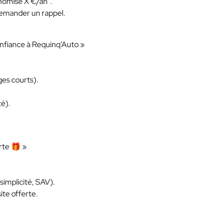
nomise X €/an".
demander un rappel.
onfiance à Requinq’Auto »
ges courts).
té).
erte 🎁 »
simplicité, SAV).
ite offerte.