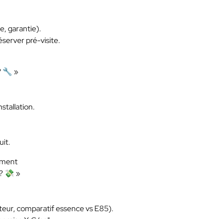
, garantie).
éserver pré-visite.
? 🔧 »
nstallation.
uit.
sement
 ? 💸 »
teur, comparatif essence vs E85).