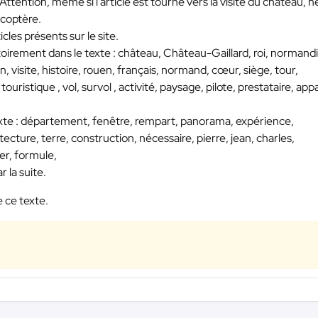
tention, même si l’article est tourné vers la visite du château, n
icoptère.
cles présents sur le site.
toirement dans le texte : château, Château-Gaillard, roi, normandi
on, visite, histoire, rouen, français, normand, cœur, siège, tour,
touristique , vol, survol , activité, paysage, pilote, prestataire, appa
texte : département, fenêtre, rempart, panorama, expérience,
tecture, terre, construction, nécessaire, pierre, jean, charles,
ger, formule,
 la suite.
e ce texte.