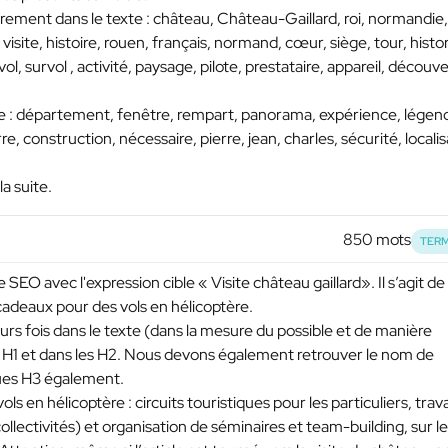
irement dans le texte : château, Château-Gaillard, roi, normandie,
, visite, histoire, rouen, français, normand, cœur, siège, tour, histo
 vol, survol , activité, paysage, pilote, prestataire, appareil, découv
xte : département, fenêtre, rempart, panorama, expérience, légen
re, construction, nécessaire, pierre, jean, charles, sécurité, localis
a suite.
850 mots
TERM
SEO avec l'expression cible « Visite château gaillard». Il s’agit de
 cadeaux pour des vols en hélicoptère.
rs fois dans le texte (dans la mesure du possible et de manière
le H1 et dans les H2. Nous devons également retrouver le nom de
ques H3 également.
ols en hélicoptère : circuits touristiques pour les particuliers, trava
ollectivités) et organisation de séminaires et team-building, sur le