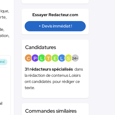
rique,
Essayer Redacteur.com
erte,
+ Devis immédiat !
de,
ation,
Candidatures
C
P
L
T
E
L
S
24+
INÉ
31 rédacteurs spécialisés
dans
la rédaction de contenus Loisirs
ont candidatés pour rédiger ce
texte.
il
Commandes similaires