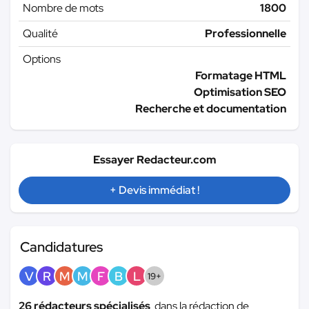
Nombre de mots
1800
Qualité
Professionnelle
Options
Formatage HTML
Optimisation SEO
Recherche et documentation
Essayer Redacteur.com
+ Devis immédiat !
Candidatures
V
R
M
M
F
B
L
19+
26 rédacteurs spécialisés
dans la rédaction de