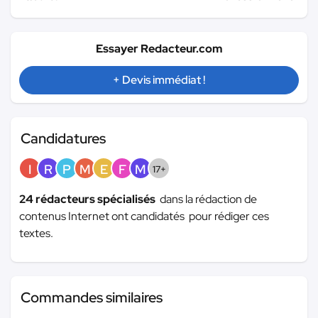
Essayer Redacteur.com
+ Devis immédiat !
Candidatures
I
R
P
M
E
F
M
17+
24 rédacteurs spécialisés
dans la rédaction de
contenus Internet ont candidatés pour rédiger ces
textes.
Commandes similaires