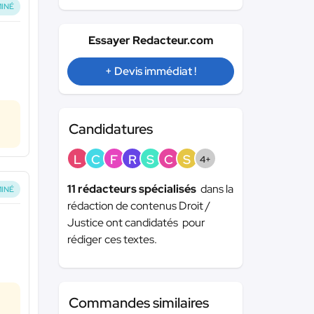
INÉ
Essayer Redacteur.com
+ Devis immédiat !
Candidatures
L
C
F
R
S
C
S
4+
11 rédacteurs spécialisés
dans la
INÉ
rédaction de contenus Droit /
Justice ont candidatés pour
rédiger ces textes.
Commandes similaires