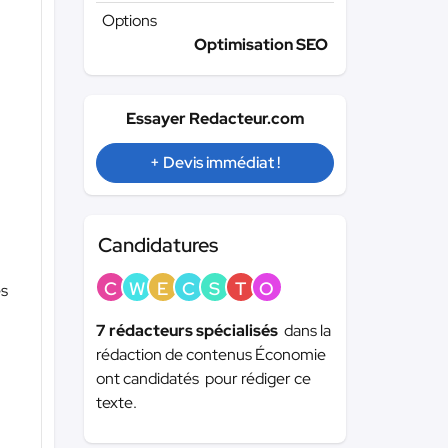
Options
Optimisation SEO
Essayer Redacteur.com
+ Devis immédiat !
Candidatures
C
W
E
C
S
T
O
es
7 rédacteurs spécialisés
dans la
rédaction de contenus Économie
ont candidatés pour rédiger ce
texte.