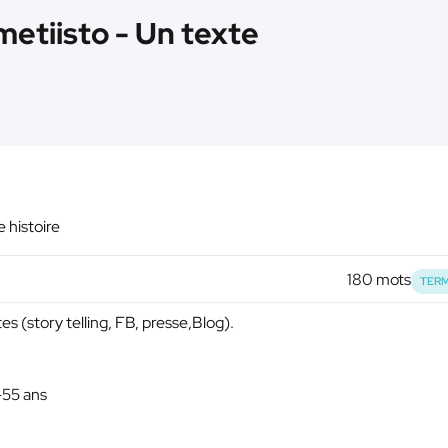
metiisto - Un texte
 histoire
180 mots
TERM
s (story telling, FB, presse,Blog).
 -55 ans