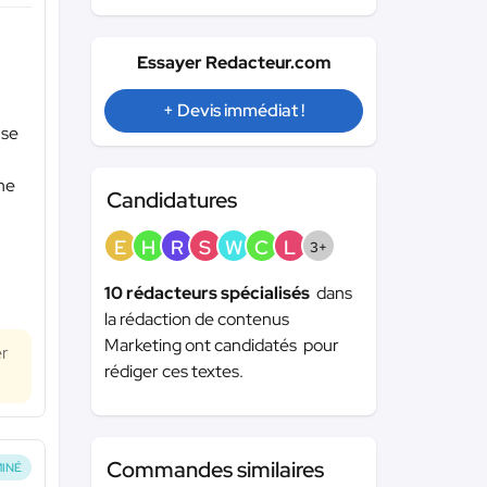
Essayer Redacteur.com
+ Devis immédiat !
 se
ne
Candidatures
E
H
R
S
W
C
L
3+
10 rédacteurs spécialisés
dans
la rédaction de contenus
Marketing ont candidatés pour
er
rédiger ces textes.
Commandes similaires
INÉ