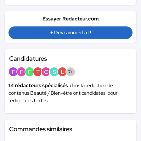
Essayer Redacteur.com
+ Devis immédiat !
Candidatures
F
F
F
T
C
S
L
7+
14 rédacteurs spécialisés
dans la rédaction de
contenus Beauté / Bien-être ont candidatés pour
rédiger ces textes.
Commandes similaires