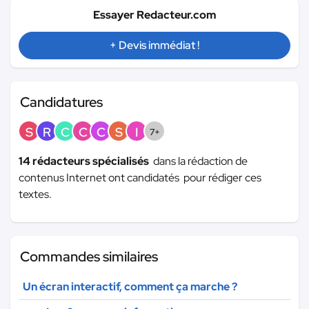
Essayer Redacteur.com
+ Devis immédiat !
Candidatures
S
R
C
C
C
S
I
7+
14 rédacteurs spécialisés
dans la rédaction de
contenus Internet ont candidatés pour rédiger ces
textes.
Commandes similaires
Un écran interactif, comment ça marche ?