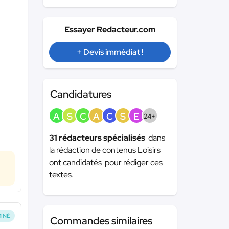
Essayer Redacteur.com
+ Devis immédiat !
Candidatures
A
S
C
A
C
S
E
24+
31 rédacteurs spécialisés
dans
la rédaction de contenus Loisirs
ont candidatés pour rédiger ces
textes.
INÉ
Commandes similaires