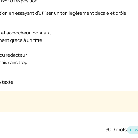
c World l'exposition
ition en essayant d'utiliser un ton légèrement décalé et drôle
y et accrocheur, donnant
ment grâce à un titre
 du rédacteur
mais sans trop
e texte.
300 mots
TERM