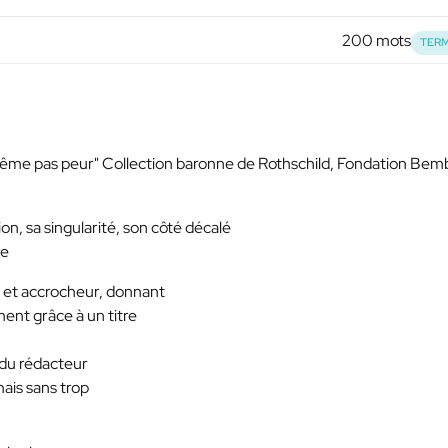
200 mots
TERM
o "Même pas peur" Collection baronne de Rothschild, Fondation Be
on, sa singularité, son côté décalé
re
y et accrocheur, donnant
ment grâce à un titre
 du rédacteur
mais sans trop