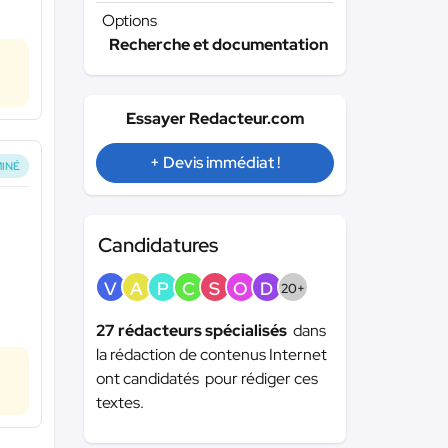
Options
Recherche et documentation
Essayer Redacteur.com
+ Devis immédiat !
INÉ
Candidatures
V
A
P
C
S
O
D
20+
27 rédacteurs spécialisés
dans
la rédaction de contenus Internet
ont candidatés pour rédiger ces
textes.