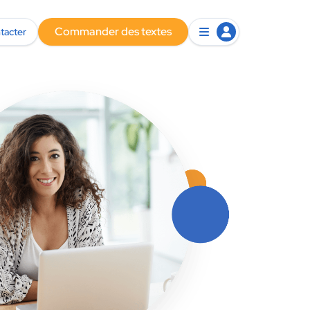
Commander des textes
tacter