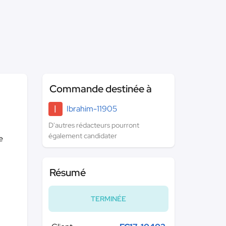
Commande destinée à
I
Ibrahim-11905
D'autres rédacteurs pourront
également candidater
e
Résumé
TERMINÉE