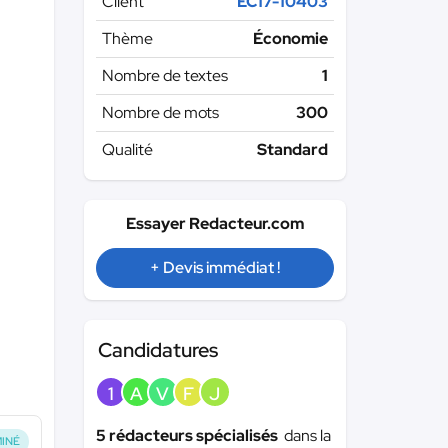
Client
EC17-10403
Thème
Économie
Nombre de textes
1
Nombre de mots
300
Qualité
Standard
Essayer Redacteur.com
+ Devis immédiat !
Candidatures
1
A
V
F
J
5 rédacteurs spécialisés
dans la
INÉ