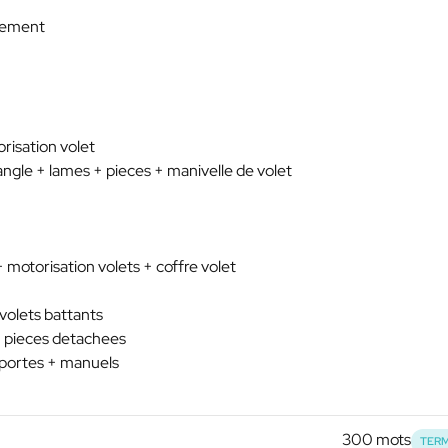
ngement
orisation volet
sangle + lames + pieces + manivelle de volet
 motorisation volets + coffre volet
volets battants
 + pieces detachees
 + portes + manuels
300 mots
TERM