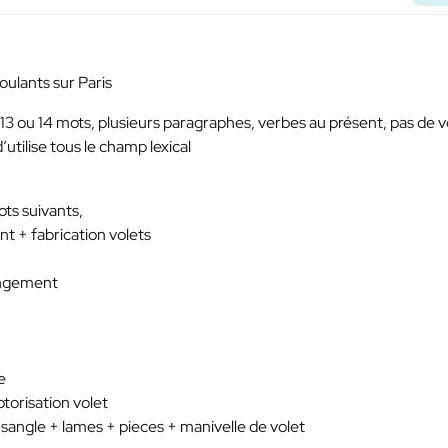
roulants sur Paris
3 ou 14 mots, plusieurs paragraphes, verbes au présent, pas de v
utilise tous le champ lexical
ots suivants,
nt + fabrication volets
hangement
e
otorisation volet
+ sangle + lames + pieces + manivelle de volet