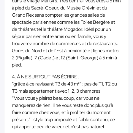
dans le village Martyrs. Très central, vous êtes à 5 min
à pied du Sacré-Coeur, du Musée Grévin et du
Grand Rex sans compter les grandes salles de
spectacle parisiennes comme les Folies Bergère et
de théâtres tel le théâtre Mogador. Idéal pour un
séjour parisien entre amis ou en famille, vous y
trouverez nombre de commerces et de restaurants.
Gares du Nord et de l’Est à proximité et lignes métro
2 (Pigalle), 7 (Cadet) et 12 (Saint-George) à 5 min à
pied.
4. À NE SURTOUT PAS ÉCRIRE :
“grâce à ce ravissant T3 de 43 m²” : pas de T1, T2 ou
T3 mais appartement avec 1, 2, 3 chambres
“Vous vous y plairez beaucoup, car vous ne
manquerez de rien. Il ne vous reste donc plus qu'à
faire comme chez vous, et à profiter du moment
présent.” : style trop ampoulé et faible contenu, ce
qui apporte peu de valeur et n’est pas naturel