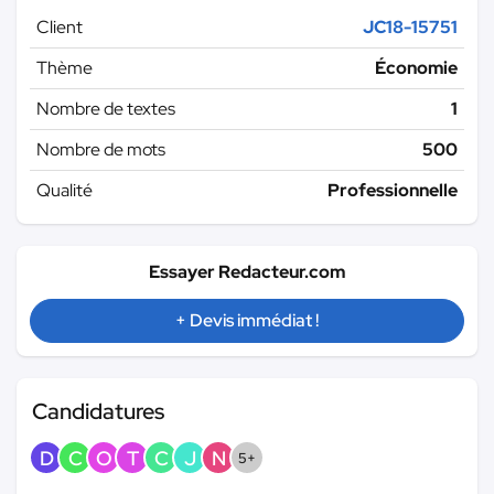
Client
JC18-15751
Thème
Économie
Nombre de textes
1
Nombre de mots
500
Qualité
Professionnelle
Essayer Redacteur.com
+ Devis immédiat !
Candidatures
D
C
O
T
C
J
N
5+