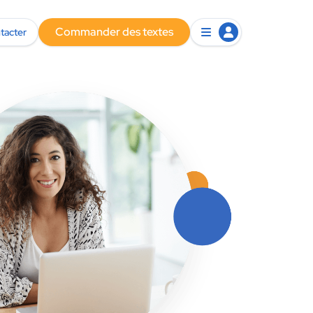
Commander des textes
tacter