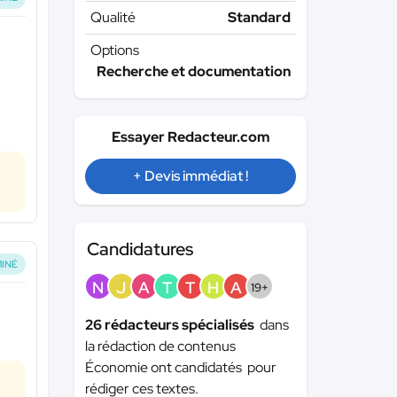
Qualité
Standard
Options
Recherche et documentation
Essayer Redacteur.com
+ Devis immédiat !
Candidatures
INÉ
N
J
A
T
T
H
A
19+
26 rédacteurs spécialisés
dans
la rédaction de contenus
Économie ont candidatés pour
rédiger ces textes.