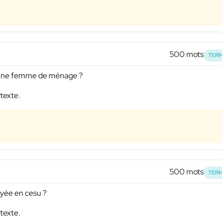
500 mots
TERM
r une femme de ménage ?
 texte.
500 mots
TERM
yée en cesu ?
 texte.