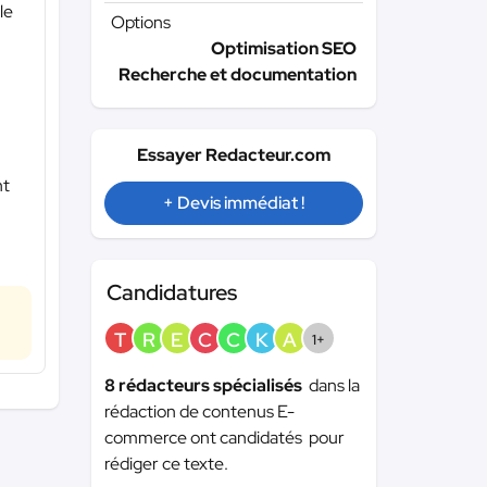
le
Options
Optimisation SEO
Recherche et documentation
Essayer Redacteur.com
nt
+ Devis immédiat !
Candidatures
T
R
E
C
C
K
A
1+
8 rédacteurs spécialisés
dans la
rédaction de contenus E-
commerce ont candidatés pour
rédiger ce texte.