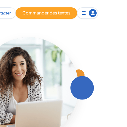
Commander des textes
tacter