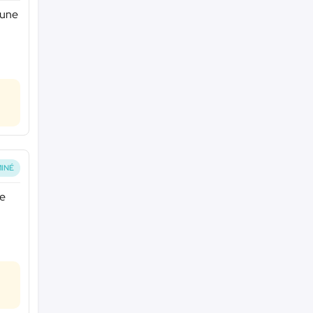
 une
INÉ
re