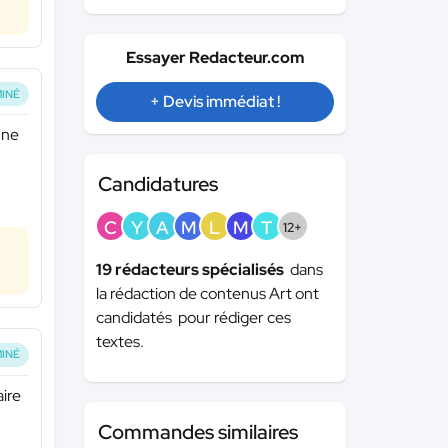
Essayer Redacteur.com
INÉ
+ Devis immédiat !
une
Candidatures
C
Y
A
M
L
M
T
12+
19 rédacteurs spécialisés
dans
la rédaction de contenus Art ont
candidatés pour rédiger ces
textes.
INÉ
ire
Commandes similaires