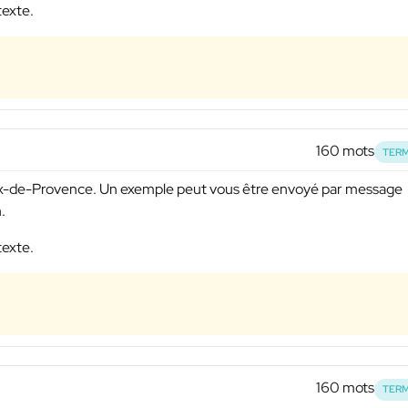
texte.
160 mots
TERM
Baux-de-Provence. Un exemple peut vous être envoyé par message
.
texte.
160 mots
TERM