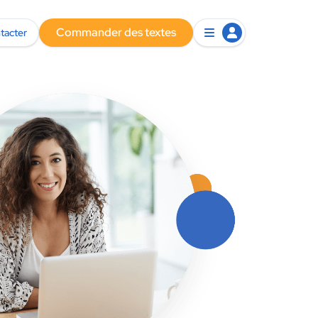
Commander des textes
tacter