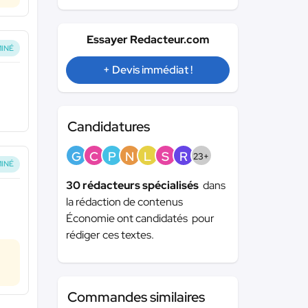
Essayer Redacteur.com
INÉ
+ Devis immédiat !
Candidatures
G
C
P
N
L
S
R
23+
INÉ
30 rédacteurs spécialisés
dans
la rédaction de contenus
Économie ont candidatés pour
rédiger ces textes.
Commandes similaires