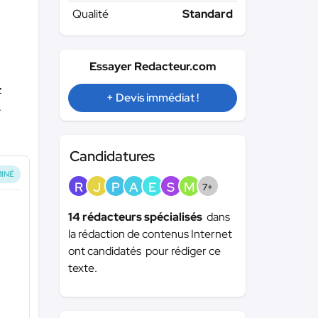
Qualité
Standard
Essayer Redacteur.com
z
+ Devis immédiat !
.
Candidatures
INÉ
R
J
P
A
E
S
M
7+
14 rédacteurs spécialisés
dans
la rédaction de contenus Internet
ont candidatés pour rédiger ce
texte.