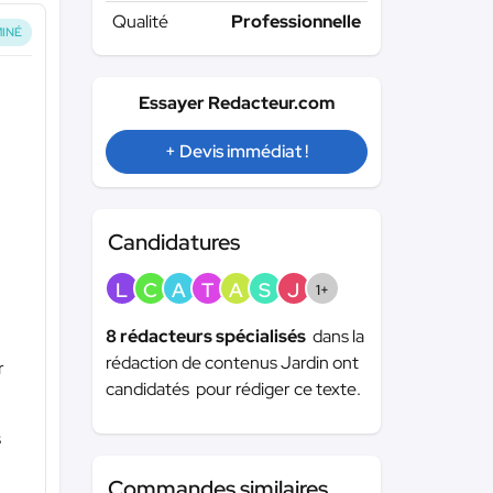
Qualité
Professionnelle
INÉ
Essayer Redacteur.com
+ Devis immédiat !
Candidatures
L
C
A
T
A
S
J
1+
8 rédacteurs spécialisés
dans la
rédaction de contenus Jardin ont
r
candidatés pour rédiger ce texte.
s
Commandes similaires