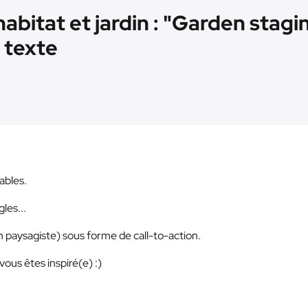
bitat et jardin : "Garden staging
 texte
ables.
gles...
un paysagiste) sous forme de call-to-action.
ous êtes inspiré(e) :)