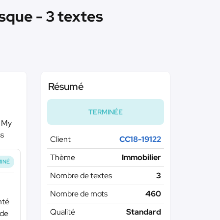
sque - 3 textes
Résumé
TERMINÉE
e My
ss
Client
CC18-19122
Thème
Immobilier
INÉ
Nombre de textes
3
Nombre de mots
460
nté
Qualité
Standard
 de