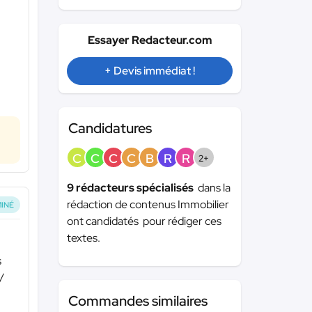
Essayer Redacteur.com
+ Devis immédiat !
Candidatures
C
C
C
C
B
R
R
2+
9 rédacteurs spécialisés
dans la
rédaction de contenus Immobilier
INÉ
ont candidatés pour rédiger ces
textes.
s
/
Commandes similaires