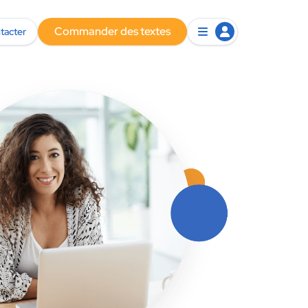
Commander des textes
tacter