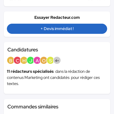
Essayer Redacteur.com
+ Devis immédiat !
Candidatures
B
C
H
J
A
O
S
4+
11 rédacteurs spécialisés
dans la rédaction de
contenus Marketing ont candidatés pour rédiger ces
textes.
Commandes similaires