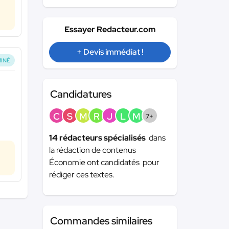
Essayer Redacteur.com
+ Devis immédiat !
INÉ
Candidatures
C
S
M
R
J
L
M
7+
14 rédacteurs spécialisés
dans
la rédaction de contenus
Économie ont candidatés pour
rédiger ces textes.
Commandes similaires