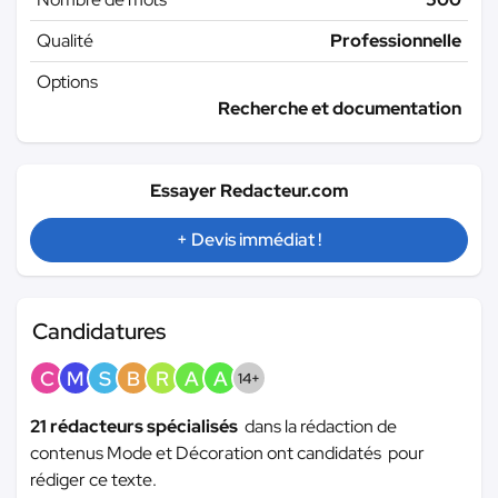
Qualité
Professionnelle
Options
Recherche et documentation
Essayer Redacteur.com
+ Devis immédiat !
Candidatures
C
M
S
B
R
A
A
14+
21 rédacteurs spécialisés
dans la rédaction de
contenus Mode et Décoration ont candidatés pour
rédiger ce texte.