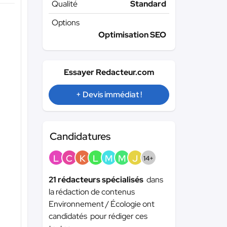
Qualité
Standard
Options
Optimisation SEO
Essayer Redacteur.com
+ Devis immédiat !
Candidatures
L
C
K
L
M
M
J
14+
21 rédacteurs spécialisés
dans
la rédaction de contenus
Environnement / Écologie ont
candidatés pour rédiger ces