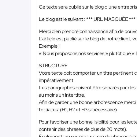
Ce texte sera publié sur le blog d’une entrepris
Le blog est le suivant :
*** URL MASQUÉE ***
Merci d’en prendre connaissance afin de pouvoir
L’article est publié sur le blog de notre client
Exemple :
« Nous proposons nos services » plutôt que « l
STRUCTURE
Votre texte doit comporter un titre pertinent
impérativement.
Les paragraphes doivent être séparés par des i
au moins un intertitre.
Afin de garder une bonne arborescence merci d’ut
tertiaires. (H1, H2 et H3 si nécessaire)
Pour favoriser une bonne lisibilité pour les lec
contenir des phrases de plus de 20 mots).
Également, ne pas mettre trop de phrases à la