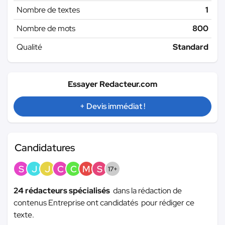
Nombre de textes
1
Nombre de mots
800
Qualité
Standard
Essayer Redacteur.com
+ Devis immédiat !
Candidatures
S
J
J
C
C
M
S
17+
24 rédacteurs spécialisés
dans la rédaction de
contenus Entreprise ont candidatés pour rédiger ce
texte.