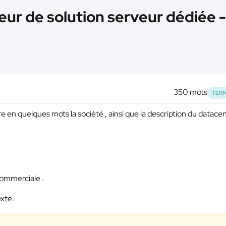
ur de solution serveur dédiée -
350 mots
TERM
ire en quelques mots la société , ainsi que la description du datace
commerciale .
exte.