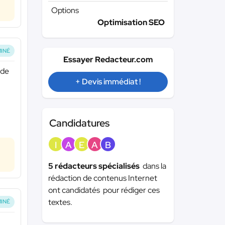
Options
Optimisation SEO
INÉ
Essayer Redacteur.com
 de
+ Devis immédiat !
Candidatures
I
A
E
A
B
5 rédacteurs spécialisés
dans la
rédaction de contenus Internet
ont candidatés pour rédiger ces
textes.
INÉ