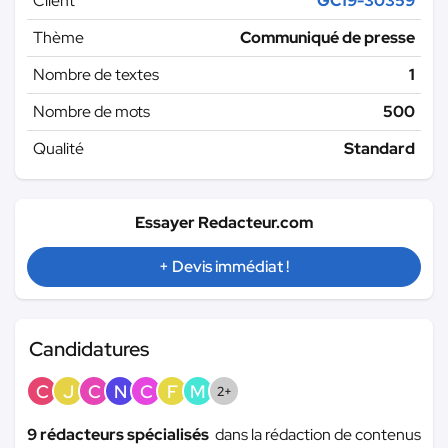
Client
GC19-30359
Thème
Communiqué de presse
Nombre de textes
1
Nombre de mots
500
Qualité
Standard
Essayer Redacteur.com
+ Devis immédiat !
Candidatures
C
J
C
N
C
F
M
2+
9 rédacteurs spécialisés
dans la rédaction de contenus