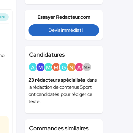
Essayer Redacteur.com
INÉ
+ Devis immédiat !
Candidatures
noi
A
M
M
M
G
N
A
16+
23 rédacteurs spécialisés
dans
la rédaction de contenus Sport
ont candidatés pour rédiger ce
texte.
Commandes similaires