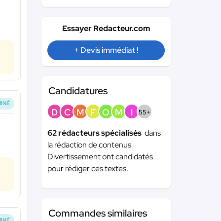
Essayer Redacteur.com
+ Devis immédiat !
Candidatures
INÉ
D
C
M
F
O
M
I
55+
62 rédacteurs spécialisés
dans
la rédaction de contenus
Divertissement ont candidatés
pour rédiger ces textes.
Commandes similaires
INÉ