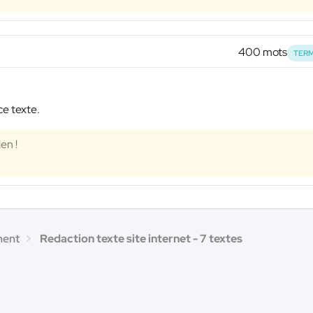
400 mots
TERM
ce texte.
en !
ment
Redaction texte site internet - 7 textes