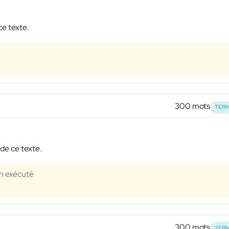
ce texte.
300 mots
TERM
de ce texte.
en exécuté
300 mots
TERM