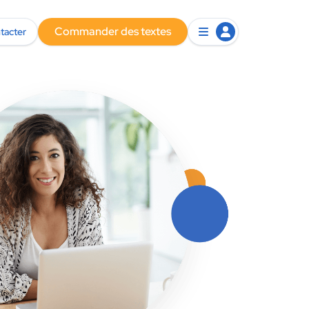
Commander des textes
tacter