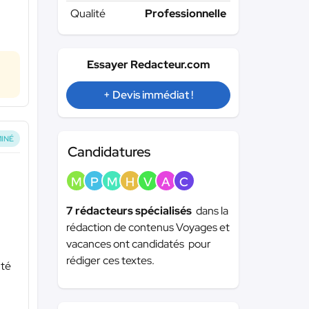
Qualité
Professionnelle
Essayer Redacteur.com
+ Devis immédiat !
INÉ
Candidatures
M
P
M
H
V
A
C
7 rédacteurs spécialisés
dans la
rédaction de contenus Voyages et
vacances ont candidatés pour
rédiger ces textes.
nté