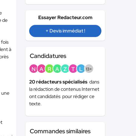
e
Essayer Redacteur.com
e de
+ Devis immédiat !
 fois
lent à
Candidatures
après
N
A
R
A
Z
T
L
13+
20 rédacteurs spécialisés
dans
la rédaction de contenus Internet
r une
ont candidatés pour rédiger ce
texte.
et
Commandes similaires