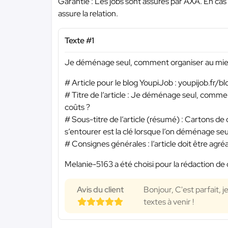
Garantie : Les jobs sont assurés par AXA. En cas
assure la relation.
Texte #1
Je déménage seul, comment organiser au mie
# Article pour le blog YoupiJob : youpijob.fr/bl
# Titre de l’article : Je déménage seul, com
coûts ?
# Sous-titre de l’article (résumé) : Cartons d
s’entourer est la clé lorsque l’on déménage seul 
# Consignes générales : l’article doit être agréab
Melanie-5163 a été choisi pour la rédaction de 
Avis du client
Bonjour, C'est parfait, 
textes à venir !