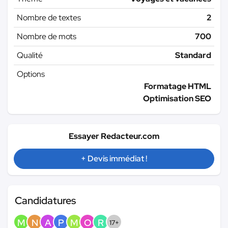
Nombre de textes
2
Nombre de mots
700
Qualité
Standard
Options
Formatage HTML
Optimisation SEO
Essayer Redacteur.com
+ Devis immédiat !
Candidatures
M
N
A
P
M
O
R
17+