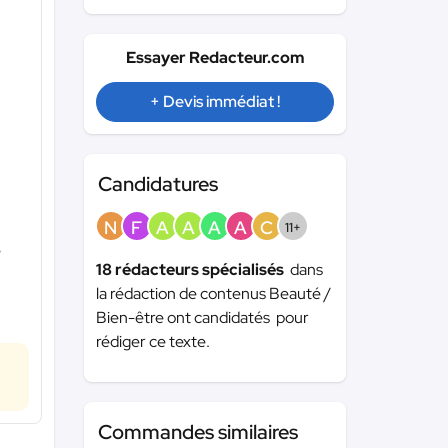
Essayer Redacteur.com
+ Devis immédiat !
Candidatures
N
F
A
A
A
A
C
11+
e
18 rédacteurs spécialisés
dans
la rédaction de contenus Beauté /
Bien-être ont candidatés pour
rédiger ce texte.
Commandes similaires