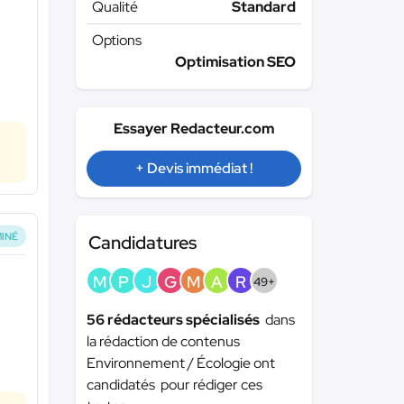
Qualité
Standard
Options
Optimisation SEO
Essayer Redacteur.com
+ Devis immédiat !
INÉ
Candidatures
M
P
J
G
M
A
R
49+
56 rédacteurs spécialisés
dans
la rédaction de contenus
Environnement / Écologie ont
candidatés pour rédiger ces