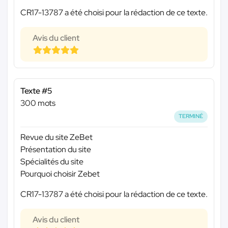
CR17-13787 a été choisi pour la rédaction de ce texte.
Avis du client
Texte #5
300 mots
TERMINÉ
Revue du site ZeBet
Présentation du site
Spécialités du site
Pourquoi choisir Zebet
CR17-13787 a été choisi pour la rédaction de ce texte.
Avis du client