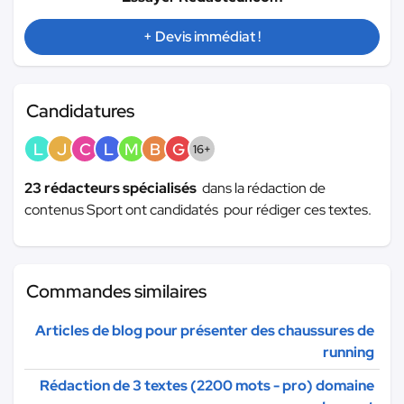
+ Devis immédiat !
Candidatures
L
J
C
L
M
B
G
16+
23 rédacteurs spécialisés
dans la rédaction de
contenus Sport ont candidatés pour rédiger ces textes.
Commandes similaires
Articles de blog pour présenter des chaussures de
running
Rédaction de 3 textes (2200 mots - pro) domaine