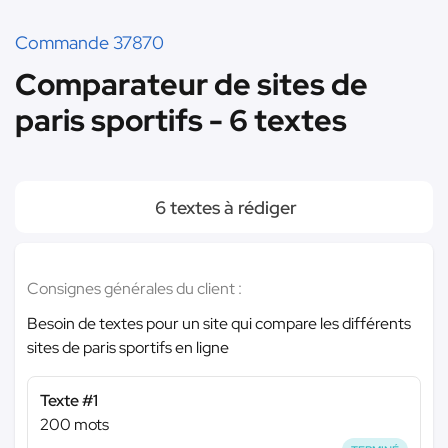
Commande 37870
Comparateur de sites de
paris sportifs - 6 textes
6 textes à rédiger
Consignes générales du client :
Besoin de textes pour un site qui compare les différents
sites de paris sportifs en ligne
Texte #1
200 mots