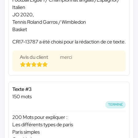
Italien
JO 2020,
Tennis Roland Garros / Wimbledon
Basket
CR17-13787 a été choisi pour la rédaction de ce texte.
Avis du client
merci
Texte #3
150 mots
TERMINÉ
200 Mots pour expliquer :
Les différents types de paris
Paris simples