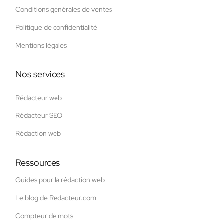
Conditions générales de ventes
Politique de confidentialité
Mentions légales
Nos services
Rédacteur web
Rédacteur SEO
Rédaction web
Ressources
Guides pour la rédaction web
Le blog de Redacteur.com
Compteur de mots