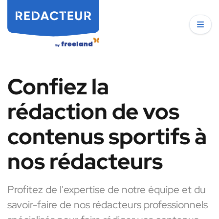
Confiez la
rédaction de vos
contenus sportifs à
nos rédacteurs
Profitez de l'expertise de notre équipe et du
savoir-faire de nos rédacteurs professionnels