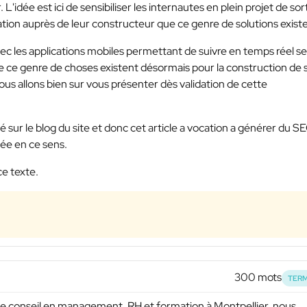
 L'idée est ici de sensibiliser les internautes en plein projet de sor
tion auprès de leur constructeur que ce genre de solutions existe
vec les applications mobiles permettant de suivre en temps réel s
 ce genre de choses existent désormais pour la construction de 
nous allons bien sur vous présenter dès validation de cette
é sur le blog du site et donc cet article a vocation a générer du S
sée en ce sens.
ce texte.
300 mots
TERM
 de conseil en management, RH et formation à Montpellier, nous