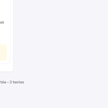
r
dus
ée - 3 textes