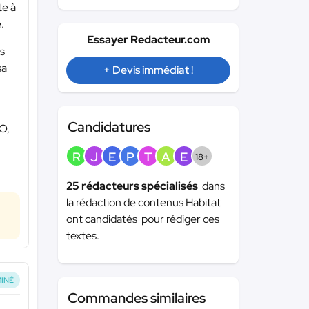
te à
.
Essayer Redacteur.com
es
sa
+ Devis immédiat !
Candidatures
EO,
R
J
E
P
T
A
E
18+
25 rédacteurs spécialisés
dans
la rédaction de contenus Habitat
ont candidatés pour rédiger ces
textes.
INÉ
Commandes similaires