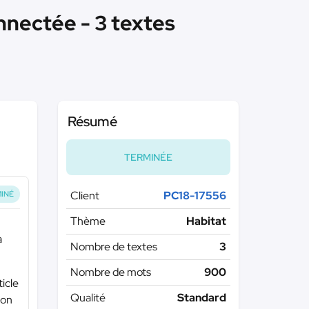
ectée - 3 textes
Résumé
TERMINÉE
Client
PC18-17556
INÉ
Thème
Habitat
a
Nombre de textes
3
Nombre de mots
900
ticle
Qualité
Standard
ion