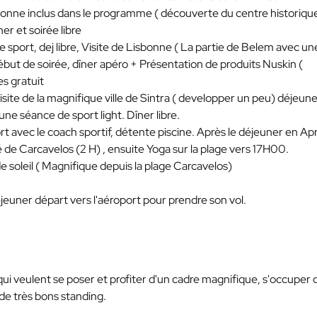
Lisbonne inclus dans le programme ( découverte du centre historiqu
er et soirée libre
e sport, dej libre, Visite de Lisbonne ( La partie de Belem avec un
ébut de soirée, dîner apéro + Présentation de produits Nuskin (
es gratuit
isite de la magnifique ville de Sintra ( developper un peu) déjeun
 une séance de sport light. Dîner libre.
t avec le coach sportif, détente piscine. Après le déjeuner en Ap
é de Carcavelos (2 H) , ensuite Yoga sur la plage vers 17H00.
de soleil ( Magnifique depuis la plage Carcavelos)
déjeuner départ vers l'aéroport pour prendre son vol.
ui veulent se poser et profiter d'un cadre magnifique, s'occuper 
 de très bons standing.