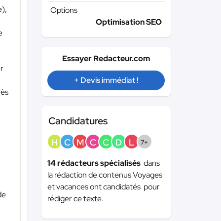
e),
Options
Optimisation SEO
e
Essayer Redacteur.com
er
+ Devis immédiat !
rès
Candidatures
H
C
M
C
C
D
L
7+
14 rédacteurs spécialisés
dans
la rédaction de contenus Voyages
et vacances ont candidatés pour
de
rédiger ce texte.