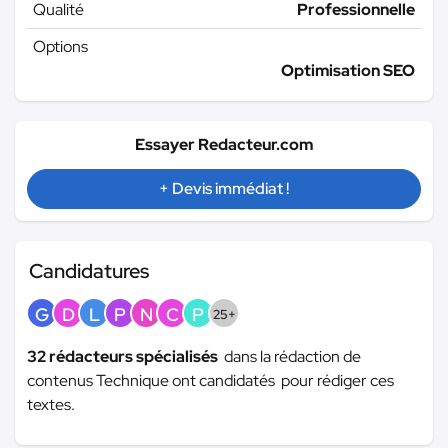
Qualité
Professionnelle
Options
Optimisation SEO
Essayer Redacteur.com
+ Devis immédiat !
Candidatures
G
D
L
P
N
C
P
25+
32 rédacteurs spécialisés
dans la rédaction de
contenus Technique ont candidatés pour rédiger ces
textes.