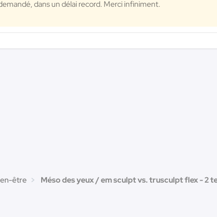
 demandé, dans un délai record. Merci infiniment.
ien-être
Méso des yeux / em sculpt vs. trusculpt flex - 2 t