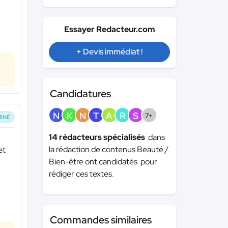
Essayer Redacteur.com
+ Devis immédiat !
Candidatures
N
K
N
T
A
R
S
7+
INÉ
14 rédacteurs spécialisés
dans
la rédaction de contenus Beauté /
et
Bien-être ont candidatés pour
rédiger ces textes.
Commandes similaires