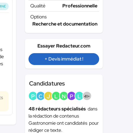
Qualité
Professionnelle
INÉ
Options
Recherche et documentation
Essayer Redacteur.com
as
de
+ Devis immédiat !
es
Candidatures
P
C
J
L
N
P
L
41+
ts
48 rédacteurs spécialisés
dans
la rédaction de contenus
Gastronomie ont candidatés pour
rédiger ce texte.