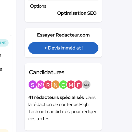
Options
Optimisation SEO
Essayer Redacteur.com
INÉ
+ Devis immédiat !
n
la
Candidatures
S
M
R
N
C
M
F
34+
41 rédacteurs spécialisés
dans
la rédaction de contenus High
Tech ont candidatés pour rédiger
ces textes.