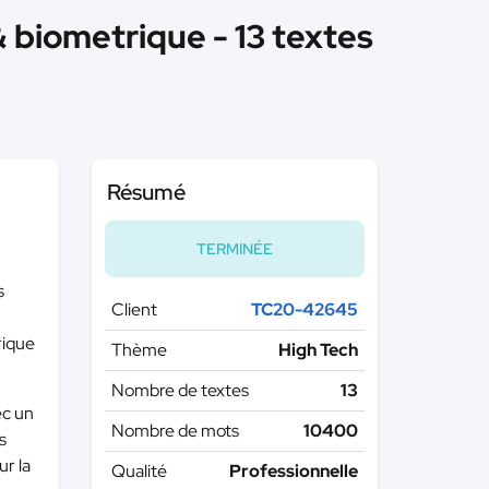
& biometrique - 13 textes
Résumé
TERMINÉE
s
Client
TC20-42645
rique
Thème
High Tech
Nombre de textes
13
ec un
Nombre de mots
10400
s
ur la
Qualité
Professionnelle