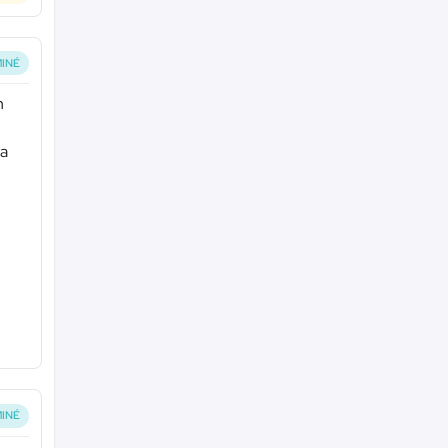
INÉ
n
la
INÉ