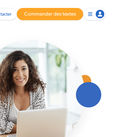
Commander des textes
tacter