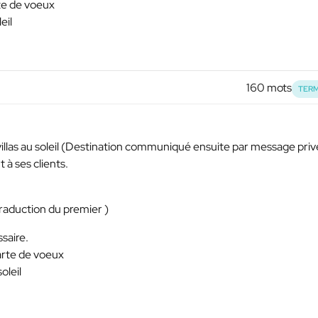
te de voeux
eil
160 mots
TERM
villas au soleil (Destination communiqué ensuite par message priv
 à ses clients.
raduction du premier )
saire.
arte de voeux
oleil